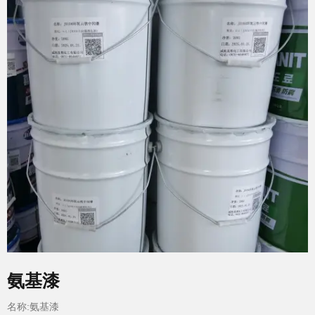
氨基漆
名称:氨基漆