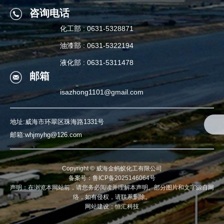
关注我们
咨询电话
化工部 : 0631-5328871
咨询电话
油漆部 : 0631-5322194
化工部 : 0631-5328871
液化部 : 0631-5311478
邮箱
油漆部 : 0631-5322194
isazhong1101@gmail.com
液化部 : 0631-5311478
地址:威海市环翠区珠海路1331号
邮箱:whjmyhg@126.com
Copyright ©
威海金蚂蚁化工有限公司
备案号：鲁ICP备2025146064号
声明：在浏览本网站前，请您务必阅读并理解本声明。部分图片和文字源自网
络，如有侵权，请联系删除。
网站建设：
恒汇科技