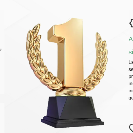
A
s
s
La
se
pr
in
in
ge