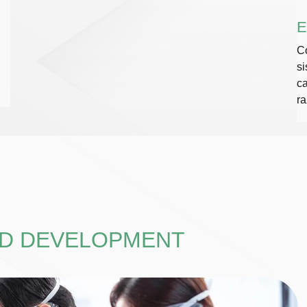
E
Co
si
ca
ra
ND DEVELOPMENT