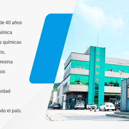
 de 40 años
uímica
as químicas
os,
 resina
tos
ividad
do el país.