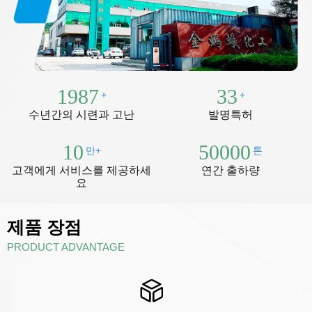
1987
33
+
+
수년간의 시련과 고난
발명특허
10
50000
만+
톤
고객에게 서비스를 제공하세
연간 출하량
요
제품 장점
PRODUCT ADVANTAGE