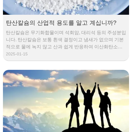
탄산칼슘의 산업적 용도를 알고 계십니까?
탄산칼슘은 무기화합물이며 석회암, 대리석 등의 주성분입
니다. 탄산칼슘은 보통 흰색 결정이고 냄새가 없으며 기본
적으로 물에 녹지 않고 산과 쉽게 반응하여 이산화탄소를
방출합니다. 지구상에서 흔히 발견되는 물질 중 하나로, 아
2025-01-15
라고나이트, 방해석, 백악, 석회암, 대리석 등의 암석에 존
재하며, 일부 동물의 뼈나 껍질의 주요 구성 요소이기도 합
니다. 탄산칼슘은 중요한 건축자재이기도 하며 산업계에서
광범위하게 사용됩니다.