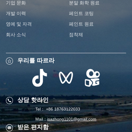
기업 문화
분말 화학 원료
개발 이력
페인트 코팅
영예 및 자격
페인트 원료
회사 소식
점착제
우리를 따르라
우리를 따르라
상담 핫라인
Tel： +86 18763122033
상담 핫라인
Mail：
isazhong1101@gmail.com
받은 편지함
Tel： +86 18763122033