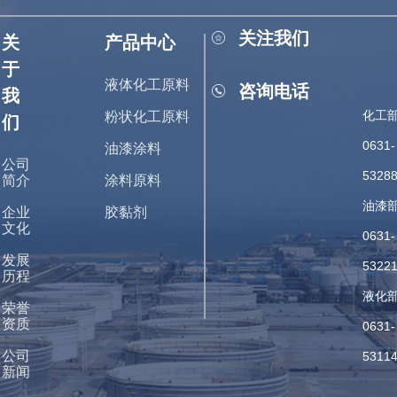
关注我们
关
产品中心
于
液体化工原料
咨询电话
我
化工部
粉状化工原料
们
0631-
油漆涂料
公司
5328
简介
涂料原料
油漆部
企业
胶黏剂
文化
0631-
发展
5322
历程
液化部
荣誉
资质
0631-
公司
5311
新闻