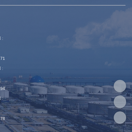
 :
871
 :
194
 :
478