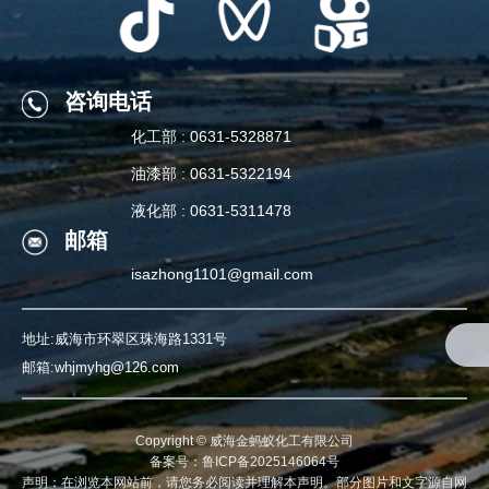
关注我们
咨询电话
化工部 : 0631-5328871
咨询电话
油漆部 : 0631-5322194
化工部 : 0631-5328871
液化部 : 0631-5311478
邮箱
油漆部 : 0631-5322194
isazhong1101@gmail.com
液化部 : 0631-5311478
地址:威海市环翠区珠海路1331号
邮箱:whjmyhg@126.com
Copyright ©
威海金蚂蚁化工有限公司
备案号：鲁ICP备2025146064号
声明：在浏览本网站前，请您务必阅读并理解本声明。部分图片和文字源自网