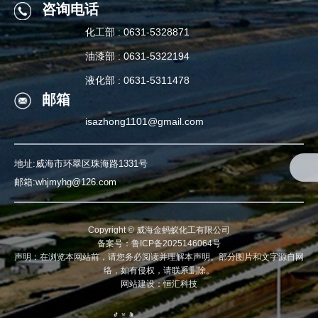
关注我们
咨询电话
化工部 : 0631-5328871
咨询电话
油漆部 : 0631-5322194
化工部 : 0631-5328871
液化部 : 0631-5311478
邮箱
油漆部 : 0631-5322194
isazhong1101@gmail.com
液化部 : 0631-5311478
地址:威海市环翠区珠海路1331号
邮箱:whjmyhg@126.com
Copyright ©
威海金蚂蚁化工有限公司
备案号：鲁ICP备2025146064号
声明：在浏览本网站前，请您务必阅读并理解本声明。部分图片和文字源自网
络，如有侵权，请联系删除。
网站建设：
恒汇科技