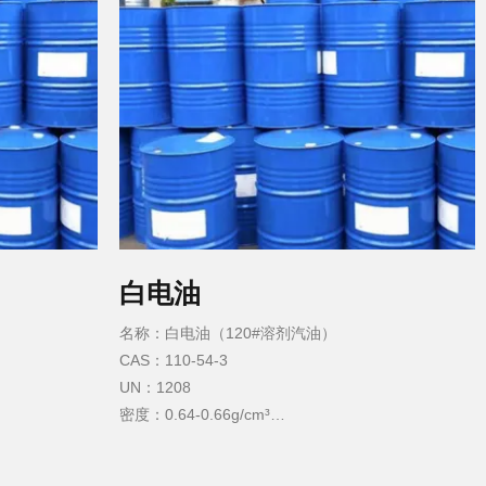
白电油
名称：白电油（120#溶剂汽油）
CAS：110-54-3
UN：1208
密度：0.64-0.66g/cm³
沸点：40℃～120℃
熔点：−73°C