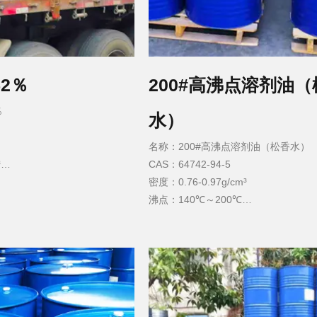
2％
200#高沸点溶剂油（
％
水）
名称：200#高沸点溶剂油（松香水）
³
CAS：64742-94-5
密度：0.76-0.97g/cm³
沸点：140℃～200℃
熔点：<−60°C
闪点：32°C