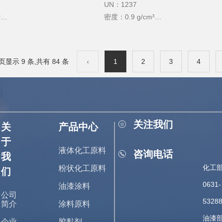
UN：1237
³
密度：0.9 g/cm³
沸点：247℃
熔点：−50°C
闪点：85℃
页显示 9 条,共有 84 条
‹
1
2
3
4
关注我们
关
产品中心
于
液体化工原料
咨询电话
我
化工部
粉状化工原料
们
0631-
油漆涂料
公司
5328
简介
涂料原料
油漆部
企业
胶黏剂