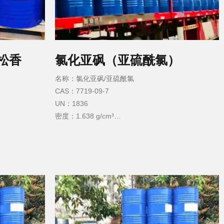
松香
氯化亚砜（亚硫酰氯）
名称：氯化亚砜/亚硫酰氯
CAS：7719-09-7
UN：1836
密度：1.638 g/cm³
沸点：78°C
熔点： −105°C
闪点：105°C