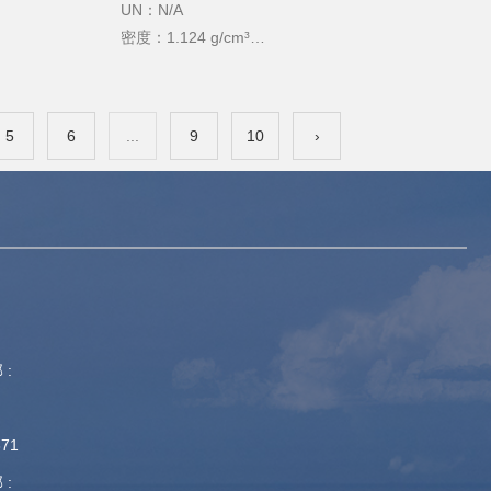
UN：N/A
密度：1.124 g/cm³
沸点：335℃
熔点：21℃
闪点：179℃
5
6
...
9
10
›
 :
871
 :