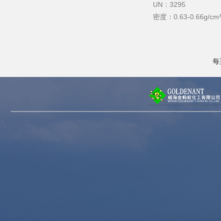
UN：3295
密度：0.63-0.66g/cm
沸点：40℃～80℃
熔点： −40°C
闪点：−50°C~8.5℃
每