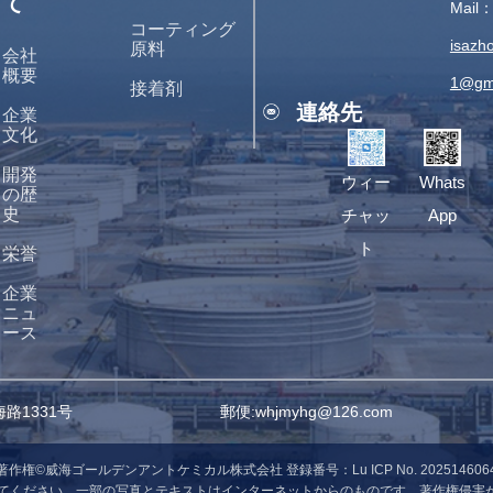
て
Mail
コーティング
isazh
原料
会社
概要
1@gm
接着剤
連絡先
企業
文化
開発
ウィー
Whats
の歴
史
チャッ
App
ト
栄誉
企業
ニュ
ース
路1331号
郵便:whjmyhg@126.com
著作権©威海ゴールデンアントケミカル株式会社 登録番号：Lu ICP No. 202514606
ください。一部の写真とテキストはインターネットからのものです。著作権侵害があ