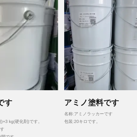
です
アミノ塗料です
。
名称:アミノラッカーです
)+3 kg(硬化剤)です。
包装:20キロです。
です
時間です