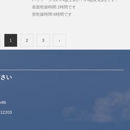
表面乾燥時間:1時間です
実乾燥時間:6時間です
1
2
3
›
ださい
+86
312203