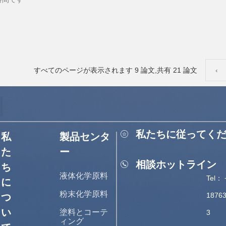
すべてのページが表示されます 9 論文,共有 21 論文
‹
私たちに従ってく
私
製品センタ
た
ー
相談ホットライン
ち
液体化学原料
Tel： 
に
粉末化学原料
1876
つ
い
塗料とコーテ
3
ィング