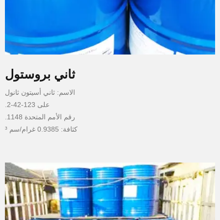
ثاني بروستول
الاسم: ثاني أسيتون ثانول
على 123-42-2.
رقم الأمم المتحدة 1148.
كثافة: 0.9385 غرام/سم ³
نقطة الغليان: 166 ° ج
نقطة انصهار: · متري ° ج
نقطة الوميض: ° 56 ج