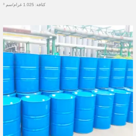
كثافة: 1.025 غرام/سم ³
نقطة الغليان: 295 ° ج
نقطة انصهار: · 40 ° ج
نقطة الوميض: 118 ° ج