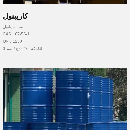
كاربينول
اسم : ميثانول
CAS：67-56-1
UN：1230
الكثافة : 0.79 غ / سم 3
نقطة الغليان : 65 درجة مئوية
نقطة انصهار : - 98 درجة مئوية
نقطة الوميض : 9 درجة مئوية