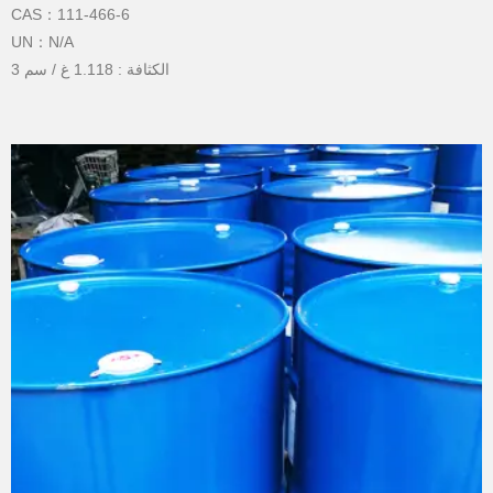
CAS：111-466-6
UN：N/A
الكثافة : 1.118 غ / سم 3
نقطة الغليان : 245 درجة مئوية
نقطة انصهار : - 10.5 درجة مئوية
نقطة الوميض : 143 درجة مئوية