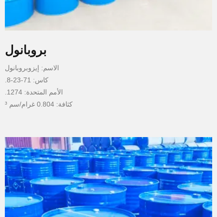
بروبانول
الاسم: إيزوبروبانول
كاس: 71-23-8.
الأمم المتحدة: 1274.
كثافة: 0.804 غرام/سم ³
نقطة الغليان: 97.4 ° ج
نقطة انصهار: · 126.5 ° ج
نقطة الوميض: 15 ° ج