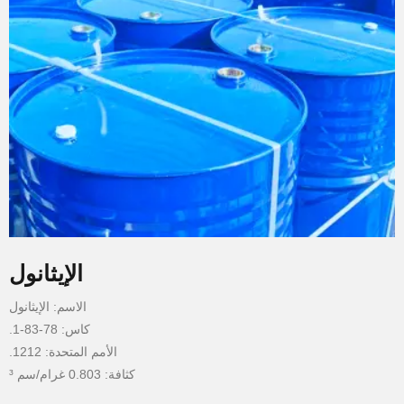
الإيثانول
الاسم: الإيثانول
كاس: 78-83-1.
الأمم المتحدة: 1212.
كثافة: 0.803 غرام/سم ³
نقطة الغليان: 107.9 ° ج