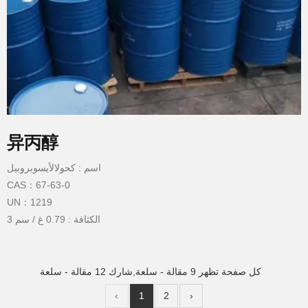
异丙醇
اسم : كحولالأيسوبروبيل
CAS：67-63-0
UN：1219
الكثافة : 0.79 غ / سم 3
نقطة الغليان : 83 درجة مئوية
نقطة انصهار : - 90 درجة مئوية
نقطة الوميض : 11.7 درجة مئوية
كل صفحة تظهر 9 مقالة - سلعة,شارك 12 مقالة - سلعة
‹
1
2
›