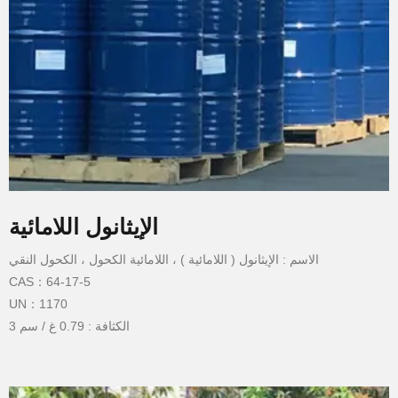
الإيثانول اللامائية
الاسم : الإيثانول ( اللامائية ) ، اللامائية الكحول ، الكحول النقي
CAS：64-17-5
UN：1170
الكثافة : 0.79 غ / سم 3
نقطة الغليان : 78 درجة مئوية
نقطة انصهار : - 114 درجة مئوية
نقطة الوميض : 12 درجة مئوية