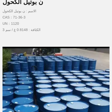
ن بوتيل الكحول
الاسم : ن بوتيل الكحول
CAS：71-36-3
UN：1120
الكثافة : 0.8148 غ / سم 3
نقطة الغليان : 117.6 درجة مئوية
نقطة انصهار : - 88.60 درجة مئوية
نقطة الوميض : 37 درجة مئوية