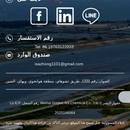
تابعنا على
رقم الاستفسار
Tel: 86 18763122033
رقم الاستفسار
صندوق الوارد
Tel: 86 18763122033
isazhong1101@gmail.com
Mail:isazhong1101@gmail.c
om
العنوان:رقم 1331، طريق تشوهاي، منطقة هوانجوي، ويهاي، الصين
صندوق الوارد
حقوق النشر © Weihai Golden Ant Chemical Co., Ltd رقم السجل: Lu ICP
2025146064
إخلاء المسؤولية: قبل تصفح هذا الموقع، يرجى التأكد من قراءة هذا البيان وفهمه. جزء