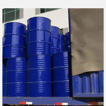
نقطة انصهار: · 108 ° ج
نقطة الوميض: من ° ج