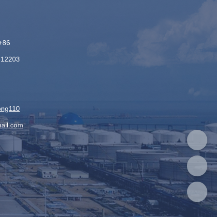
+86
312203
：
ong110
ail.com