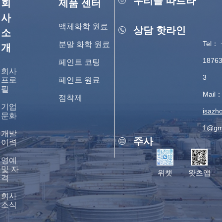
우리를 따르라
회
제품 센터
사
액체화학 원료
상담 핫라인
소
Tel： 
분말 화학 원료
개
1876
페인트 코팅
회사
3
프로
페인트 원료
필
Mail
점착제
기업
isazh
문화
1@gm
개발
주사
이력
영예
및 자
위챗
왓츠앱
격
회사
소식