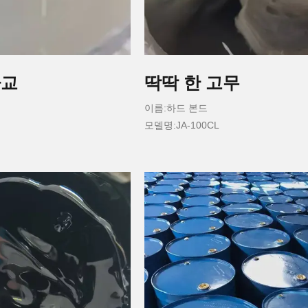
아교
딱딱 한 고무
이름:하드 본드
모델명:JA-100CL