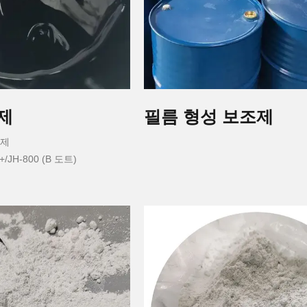
제
필름 형성 보조제
착제
+/JH-800 (B 도트)