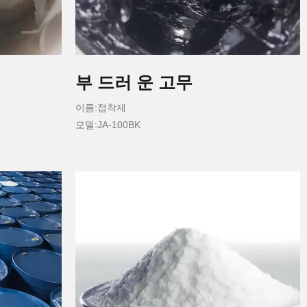
부 드러 운 고무
이름:접착제
모델:JA-100BK