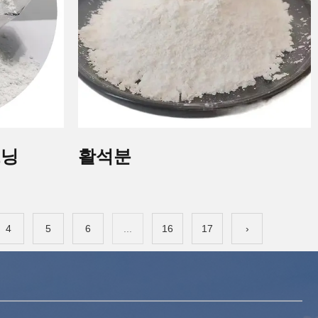
트닝
활석분
4
5
6
...
16
17
›